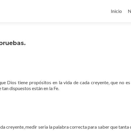
Ir
al
Inicio
N
contenido
 pruebas.
e Dios tiene propósitos en la vida de cada creyente, que no es 
 tan dispuestos están en la Fe.
cada creyente, medir seria la palabra correcta para saber que tan