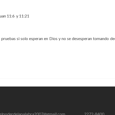
Juan 11:6 y 11:21
pruebas si solo esperan en Dios y no se desesperan tomando deci
iaelpoderdelapalabra2007@gmail.com
2272-8400